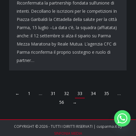
Riconfermata la partnership fondata sull’unione di
intenti. Decollano le iscrizioni per le competizioni In
Piazza Garibaldi la Cittadella della salute per la città
Parma, 15 luglio –La data c’è, la squadra (affiatata)
anche: il 12 settembre si alza il sipario su Parma
Mezza Maratona by Reale Mutua. L’agenzia CFC di
Parma riconferma il proprio sostegno e ruolo di
partner…
←
1
…
31
32
33
34
35
…
56
→
COPYRIGHT © 2026 - TUTTI I DIRITTI RISERVATI | cusparma.it by
SINFONIA MEDIA