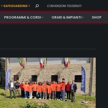
Search:
> SAFEGUARDING <
CONVENZIONI TESSERATI
PROGRAMMI & CORSI
ORARI & IMPIANTI
SHOP