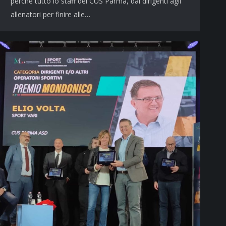
perché tutto lo staff del CUS Parma, dai dirigenti agli
allenatori per finire alle…