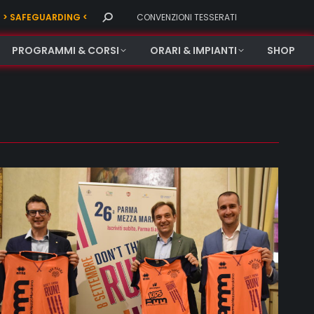
Search:
> SAFEGUARDING <
CONVENZIONI TESSERATI
PROGRAMMI & CORSI
ORARI & IMPIANTI
SHOP