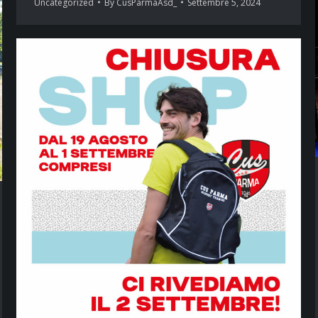
Uncategorized
By
CusParmaAsd_
Settembre 5, 2024