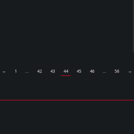
←
1
…
42
43
44
45
46
…
56
→
NIA MEDIA