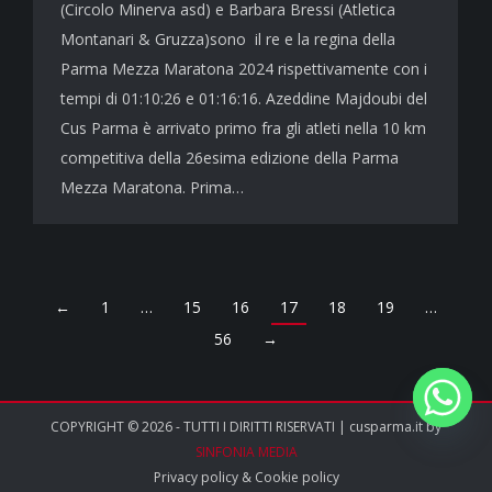
(Circolo Minerva asd) e Barbara Bressi (Atletica
Montanari & Gruzza)sono il re e la regina della
Parma Mezza Maratona 2024 rispettivamente con i
tempi di 01:10:26 e 01:16:16. Azeddine Majdoubi del
Cus Parma è arrivato primo fra gli atleti nella 10 km
competitiva della 26esima edizione della Parma
Mezza Maratona. Prima…
←
1
…
15
16
17
18
19
…
56
→
COPYRIGHT © 2026 - TUTTI I DIRITTI RISERVATI | cusparma.it by
SINFONIA MEDIA
Privacy policy
&
Cookie policy