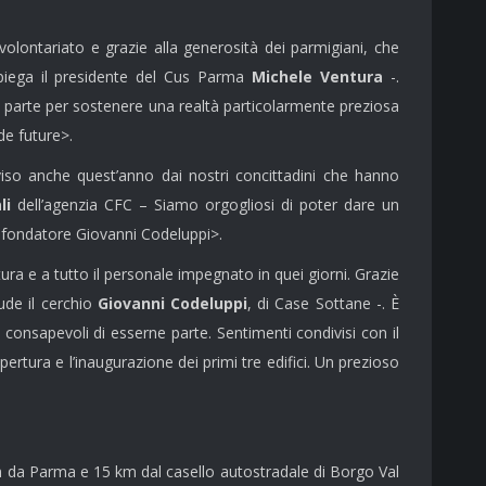
olontariato e grazie alla generosità dei parmigiani, che
spiega il presidente del Cus Parma
Michele Ventura
-.
a parte per sostenere una realtà particolarmente preziosa
de future>.
iviso anche quest’anno dai nostri concittadini che hanno
li
dell’agenzia CFC – Siamo orgogliosi di poter dare un
 fondatore Giovanni Codeluppi>.
ra e a tutto il personale impegnato in quei giorni. Grazie
ude il cerchio
Giovanni Codeluppi
, di Case Sottane -. È
onsapevoli di esserne parte. Sentimenti condivisi con il
ertura e l’inaugurazione dei primi tre edifici. Un prezioso
0 km da Parma e 15 km dal casello autostradale di Borgo Val