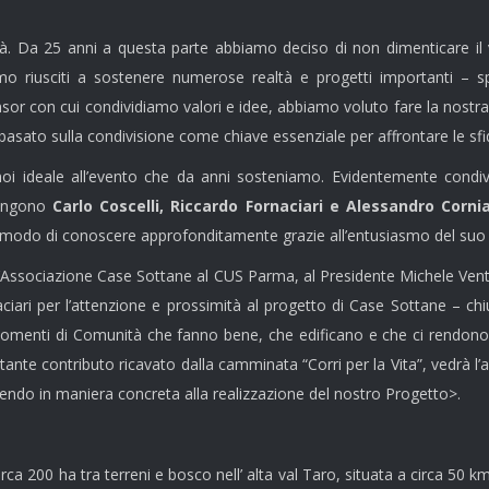
tà. Da 25 anni a questa parte abbiamo deciso di non dimenticare il v
amo riusciti a sostenere numerose realtà e progetti importanti – 
nsor con cui condividiamo valori e idee, abbiamo voluto fare la nostr
 basato sulla condivisione come chiave essenziale per affrontare le sfi
r noi ideale all’evento che da anni sosteniamo. Evidentemente cond
giungono
Carlo Coscelli, Riccardo Fornaciari e Alessandro Cornia
modo di conoscere approfonditamente grazie all’entusiasmo del suo
l’Associazione Case Sottane al CUS Parma, al Presidente Michele Ventu
aciari per l’attenzione e prossimità al progetto di Case Sottane – chi
 momenti di Comunità che fanno bene, che edificano e che ci rendono c
nte contributo ricavato dalla camminata “Corri per la Vita”, vedrà l’ap
endo in maniera concreta alla realizzazione del nostro Progetto>.
irca 200 ha tra terreni e bosco nell’ alta val Taro, situata a circa 5