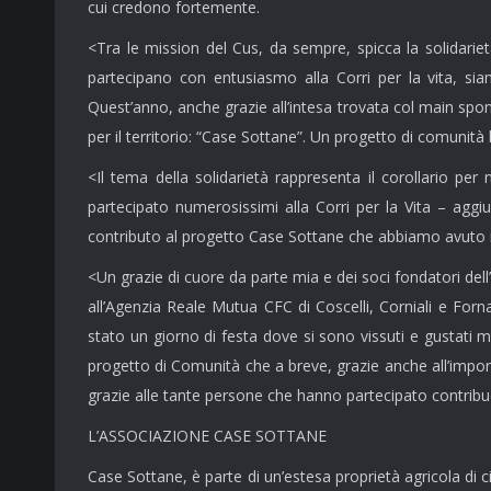
cui credono fortemente.
<Tra le mission del Cus, da sempre, spicca la solidarie
partecipano con entusiasmo alla Corri per la vita, si
Quest’anno, anche grazie all’intesa trovata col main spo
per il territorio: “Case Sottane”. Un progetto di comunità
<Il tema della solidarietà rappresenta il corollario pe
partecipato numerosissimi alla Corri per la Vita – ag
contributo al progetto Case Sottane che abbiamo avuto 
<Un grazie di cuore da parte mia e dei soci fondatori del
all’Agenzia Reale Mutua CFC di Coscelli, Corniali e Forn
stato un giorno di festa dove si sono vissuti e gustati
progetto di Comunità che a breve, grazie anche all’importa
grazie alle tante persone che hanno partecipato contribu
L’ASSOCIAZIONE CASE SOTTANE
Case Sottane, è parte di un’estesa proprietà agricola di c