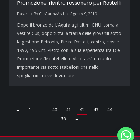
Promozione: rientro rossonero per Rastelli
Basket
By
CusParmaAsd_
Agosto 9, 2019
Dopo il bronzo de L’Aquila agli ultimi CNU, torna a
vestire Cus, dopo tutta la trafila delle giovanili sotto
la gestione Petronio, Pietro Rastelli, centro, classe
1992, 195 Cm. Pietro con la sua esperienza tra D e
Promozione (Montebello e Vico) avrà un ruolo
importante sia sotto i tabelloni che nello
spogliatoio, dove dovrà fare…
←
1
…
40
41
42
43
44
…
56
→