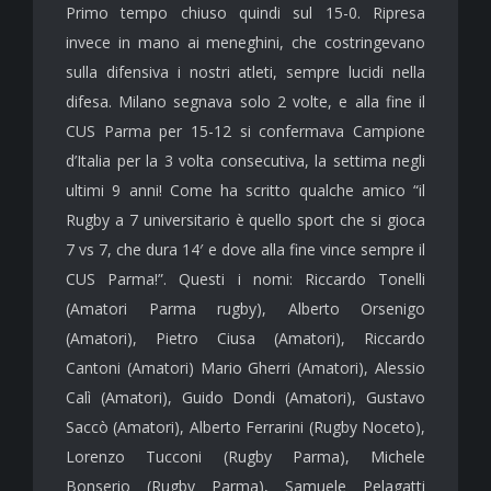
Primo tempo chiuso quindi sul 15-0. Ripresa
invece in mano ai meneghini, che costringevano
sulla difensiva i nostri atleti, sempre lucidi nella
difesa. Milano segnava solo 2 volte, e alla fine il
CUS Parma per 15-12 si confermava Campione
d’Italia per la 3 volta consecutiva, la settima negli
ultimi 9 anni! Come ha scritto qualche amico “il
Rugby a 7 universitario è quello sport che si gioca
7 vs 7, che dura 14′ e dove alla fine vince sempre il
CUS Parma!”. Questi i nomi: Riccardo Tonelli
(Amatori Parma rugby), Alberto Orsenigo
(Amatori), Pietro Ciusa (Amatori), Riccardo
Cantoni (Amatori) Mario Gherri (Amatori), Alessio
Calì (Amatori), Guido Dondi (Amatori), Gustavo
Saccò (Amatori), Alberto Ferrarini (Rugby Noceto),
Lorenzo Tucconi (Rugby Parma), Michele
Bonserio (Rugby Parma), Samuele Pelagatti