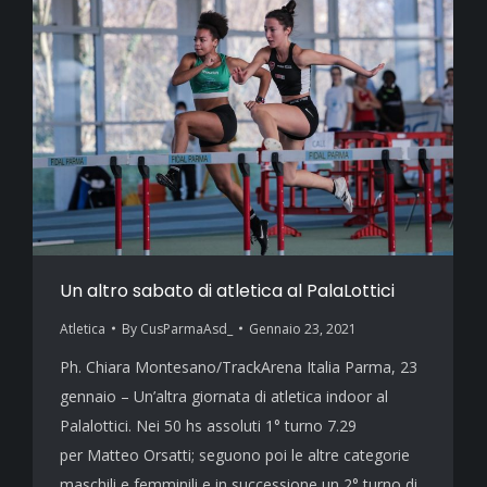
Un altro sabato di atletica al PalaLottici
Atletica
By
CusParmaAsd_
Gennaio 23, 2021
Ph. Chiara Montesano/TrackArena Italia Parma, 23
gennaio – Un’altra giornata di atletica indoor al
Palalottici. Nei 50 hs assoluti 1° turno 7.29
per Matteo Orsatti; seguono poi le altre categorie
maschili e femminili e in successione un 2° turno di