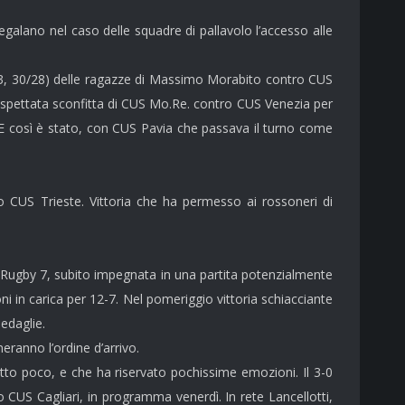
regalano nel caso delle squadre di pallavolo l’accesso alle
5/13, 30/28) delle ragazze di Massimo Morabito contro CUS
’inaspettata sconfitta di CUS Mo.Re. contro CUS Venezia per
e. E così è stato, con CUS Pavia che passava il turno come
ro CUS Trieste. Vittoria che ha permesso ai rossoneri di
 Rugby 7, subito impegnata in una partita potenzialmente
i in carica per 12-7. Nel pomeriggio vittoria schiacciante
medaglie.
eranno l’ordine d’arrivo.
etto poco, e che ha riservato pochissime emozioni. Il 3-0
o CUS Cagliari, in programma venerdì. In rete Lancellotti,