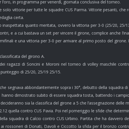
er l’oro, in programma per venerdì, giornata conclusiva del torneo.
e solo vittorie per tutte le squadre CUS Parma. Vittorie pesanti, che 
daglia certa.
nto inaspettata quanto meritata, ovvero la vittoria per 3-0 (25/20, 2
incontri, e a cui bastava un set per vincere il girone, complice anche l
emifinali e una vittoria per 3-0 per arrivare al primo posto del giron
assificata del girono A.
0 dei ragazzi di Soncini e Moroni nel torneo di volley maschile cont
l punteggio di 25/20, 25/19 25/15.
 che segnava abbondantemente sopra i 30°, debutto della squadra di
i hanno dimostrato subito di essere squadra tosta, battendo i campion
 decideranno sia la classifica del girone a 5 che l’assegnazione delle 
2.12 quella contro CUS Pavia. Poi nel pomeriggio le sfide che determin
ia della squadra di Calcio contro CUS Urbino. Partita che ha davvero d
 ai rossoneri di Donati, Davoli e Ciccotto la sfida per il bronzo contr