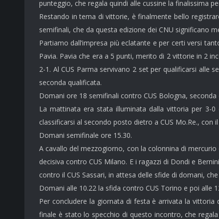
punteggio, che regala quindi alle cussine la finalissima p
Restando in tema di vittorie, è finalmente bello registrar
semifinali, che da questa edizione dei CNU significano me
Partiamo dall’impresa più eclatante e per certi versi ta
Pavia. Pavia che era a 5 punti, merito di 2 vittorie in 2 
2-1. Al CUS Parma servivano 2 set per qualificarsi alle s
seconda qualificata.
Domani ore 18 semifinali contro CUS Bologna, seconda cl
La mattinata era stata illuminata dalla vittoria per 3-
classificarsi al secondo posto dietro a CUS Mo.Re., con i
Domani semifinale ore 15.30.
A cavallo del mezzogiorno, con la colonnina di mercurio
decisiva contro CUS Milano. E i ragazzi di Dondi e Bernin
contro il CUS Sassari, in attesa delle sfide di domani, che
Domani alle 10.22 la sfida contro CUS Torino e poi alle 1
Per concludere la giornata di festa è arrivata la vittor
finale è stato lo specchio di questo incontro, che regala