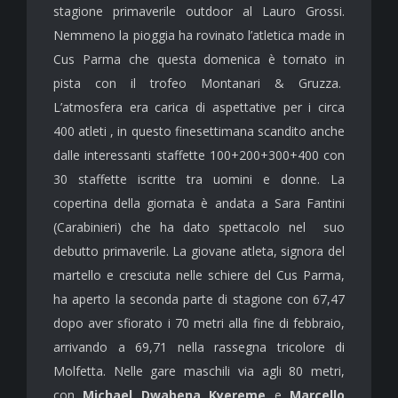
stagione primaverile outdoor al Lauro Grossi.
Nemmeno la pioggia ha rovinato l’atletica made in
Cus Parma che questa domenica è tornato in
pista con il trofeo Montanari & Gruzza.
L’atmosfera era carica di aspettative per i circa
400 atleti , in questo finesettimana scandito anche
dalle interessanti staffette 100+200+300+400 con
30 staffette iscritte tra uomini e donne. La
copertina della giornata è andata a Sara Fantini
(Carabinieri) che ha dato spettacolo nel suo
debutto primaverile. La giovane atleta, signora del
martello e cresciuta nelle schiere del Cus Parma,
ha aperto la seconda parte di stagione con 67,47
dopo aver sfiorato i 70 metri alla fine di febbraio,
arrivando a 69,71 nella rassegna tricolore di
Molfetta. Nelle gare maschili via agli 80 metri,
con
Michael Dwabena Kyereme
e
Marcello