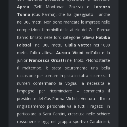
Aprea
(Self Montanari Gruzza) e
Lorenzo
Tonna
(Cus Parma), che ha gareggiato anche
nei 300 metri. Non sono mancate le imprese nelle
competizioni femminili delle atlete del Cus Parma:
hanno brillato nelle loro categorie l’allieva
Habiba
Faissal
nei 300 metri,
Giulia Vettor
nei 1000
metri, l’altra allieva
Aurora Vicini
nell’alto e la
junior
Francesca Orsatti
nel triplo. <Nonostante
il maltempo, è stata sicuramente una bella
occasione per tornare in pista in tutta sicurezza. I
numeri confermano la voglia, la necessità e
l’impegno per ricominciare – commenta il
presidente del Cus Parma Michele Ventura -. Il mio
ringraziamento personale va a tutti i ragazzi, in
particolare a Sara Fantini, cresciuta nelle schiere
rossonere e oggi nel gruppo sportivo Carabinieri,