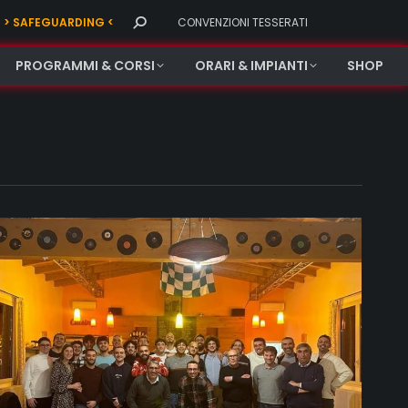
Search:
> SAFEGUARDING <
CONVENZIONI TESSERATI
PROGRAMMI & CORSI
ORARI & IMPIANTI
SHOP