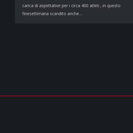
carica di aspettative per i circa 400 atleti , in questo
finesettimana scandito anche…
COPYRIGHT © 2026 - TUTTI I DIRITTI RISERVATI | cusparma.it by
SINFO