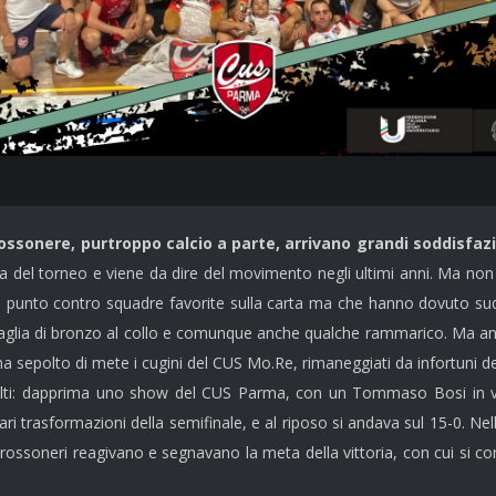
ossonere, purtroppo calcio a parte, arrivano grandi soddisfazi
sa del torneo e viene da dire del movimento negli ultimi anni. Ma no
su punto contro squadre favorite sulla carta ma che hanno dovuto sud
aglia di bronzo al collo e comunque anche qualche rammarico. Ma and
ma sepolto di mete i cugini del CUS Mo.Re, rimaneggiati da infortuni d
e volti: dapprima uno show del CUS Parma, con un Tommaso Bosi in
lari trasformazioni della semifinale, e al riposo si andava sul 15-0. 
 rossoneri reagivano e segnavano la meta della vittoria, con cui si c