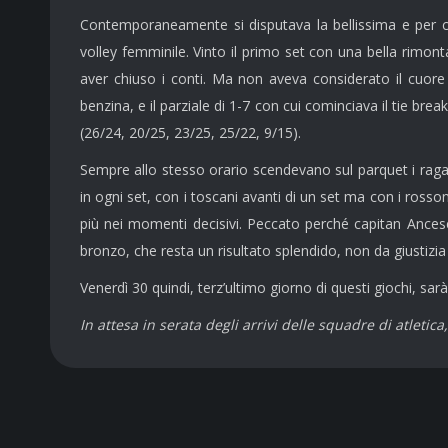
Contemporaneamente si disputava la bellissima e per ce
volley femminile. Vinto il primo set con una bella rimon
aver chiuso i conti. Ma non aveva considerato il cuore
benzina, e il parziale di 1-7 con cui cominciava il tie b
(26/24, 20/25, 23/25, 25/22, 9/15).
Sempre allo stesso orario scendevano sul parquet i ragaz
in ogni set, con i toscani avanti di un set ma con i rosso
più nei momenti decisivi. Peccato perché capitan Ancesc
bronzo, che resta un risultato splendido, non da giustizia 
Venerdì 30 quindi, terz’ultimo giorno di questi giochi, sar
In attesa in serata degli arrivi delle squadre di atletic