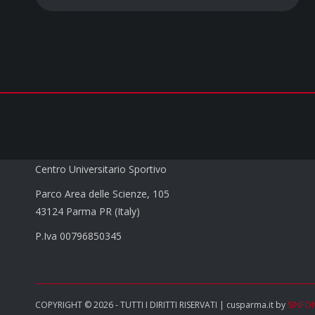
CUS PARMA a.s.d.
Centro Universitario Sportivo
Parco Area delle Scienze, 105
43124 Parma PR (Italy)
P.Iva 00796850345
COPYRIGHT © 2026 - TUTTI I DIRITTI RISERVATI | cusparma.it by
SINFO