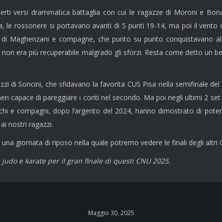
rti versi drammatica battaglia con cui le ragazze di Moroni e Bona
ta, le rossonere si portavano avanti di 5 punti 19-14, ma poi il ven
 di Maghenzani e compagne, che punto su punto conquistavano al ph
reak non era più recuperabile malgrado gli sforzi. Resta come detto u
zi di Soncini, che sfidavano la favorita CUS Pisa nella semifinale del
neri capace di pareggiare i conti nel secondo. Ma poi negli ultimi 2 s
hi e compagni, dopo l’argento del 2024, hanno dimostrato di poter lot
ai nostri ragazzi.
à una giornata di riposo nella quale potremo vedere le finali degli altri
a, judo e karate per il gran finale di questi CNU 2025.
Maggio 30, 2025