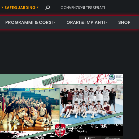
Search:
> SAFEGUARDING <
CONVENZIONI TESSERATI
PROGRAMMI & CORSI
ORARI & IMPIANTI
SHOP