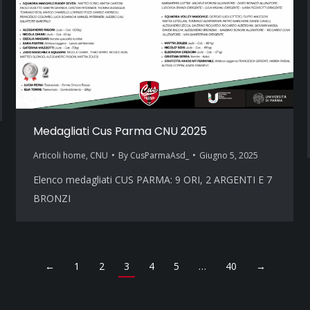
Medagliati Cus Parma CNU 2025
Articoli home
,
CNU
By
CusParmaAsd_
Giugno 5, 2025
Elenco medagliati CUS PARMA: 9 ORI, 2 ARGENTI E 7
BRONZI
←
1
2
3
4
5
…
40
→