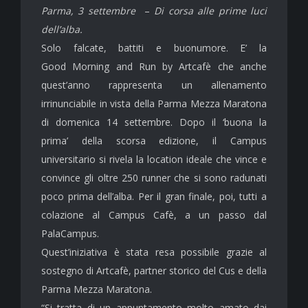
Parma, 3 settembre
–
Di corsa alle prime luci
dell’alba.
Solo falcate, battiti e buonumore. E’ la
Good Morning and Run by Artcafè che anche
quest’anno rappresenta un allenamento
irrinunciabile in vista della Parma Mezza Maratona
di
domenica
14 settembre. Dopo il ‘buona la
prima’ della scorsa edizione, il Campus
universitario si rivela la location ideale che vince e
convince gli oltre 250 runner che si sono radunati
poco prima dell’alba. Per il gran finale, poi, tutti a
colazione al Campus Cafè, a un passo dal
PalaCampus.
Quest’iniziativa è stata resa possibile grazie al
sostegno di Artcafè, partner storico del Cus e della
Parma Mezza Maratona.
“Si tratta di un appuntamento molto amato dai