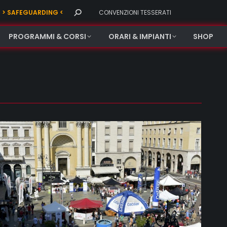
Search:
> SAFEGUARDING <
CONVENZIONI TESSERATI
PROGRAMMI & CORSI
ORARI & IMPIANTI
SHOP