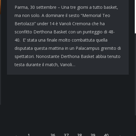
Parma, 30 settembre – Una tre giorni a tutto basket,
ma non solo. A dominare il sesto “Memorial Teo
Bertolazzi” under 14 è Vanoli Cremona che ha
sconfitto Derthona Basket con un punteggio di 48-
40. E’ stata una finale molto combattuta quella
disputata questa mattina in un Palacampus gremito di
spettatori. Nonostante Derthona Basket abbia tenuto
testa durante il match, Vanoli…
←
1
…
36
37
38
39
40
→