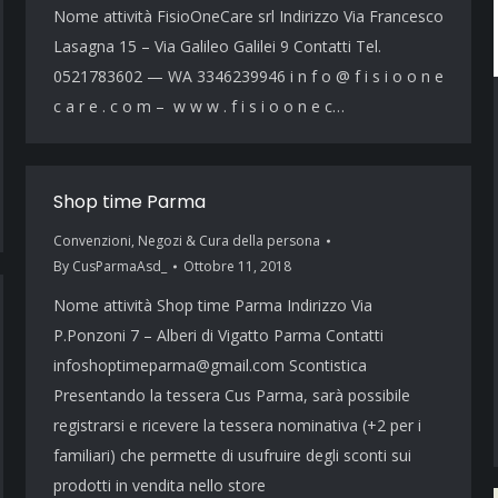
Nome attività FisioOneCare srl Indirizzo Via Francesco
Lasagna 15 – Via Galileo Galilei 9 Contatti Tel.
0521783602 — WA 3346239946 i n f o @ f i s i o o n e
c a r e . c o m – w w w . f i s i o o n e c…
Shop time Parma
Convenzioni
,
Negozi & Cura della persona
By
CusParmaAsd_
Ottobre 11, 2018
Nome attività Shop time Parma Indirizzo Via
P.Ponzoni 7 – Alberi di Vigatto Parma Contatti
infoshoptimeparma@gmail.com Scontistica
Presentando la tessera Cus Parma, sarà possibile
registrarsi e ricevere la tessera nominativa (+2 per i
familiari) che permette di usufruire degli sconti sui
prodotti in vendita nello store