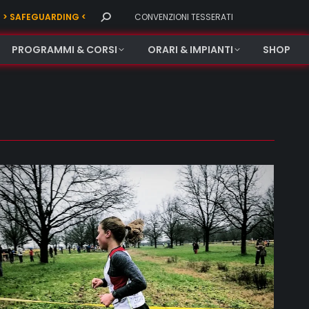
Search:
> SAFEGUARDING <
CONVENZIONI TESSERATI
PROGRAMMI & CORSI
ORARI & IMPIANTI
SHOP