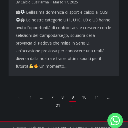
By
Calcio Cus Parma
Marzo 17, 2025
🏟
Bellissima domenica di sport e calcio al CUS!
🏟 Le nostre categorie U11, U10, U9 e U8 hanno
avuto l’opportunità di confrontarsi e crescere con le
selezioni del Campodarsego, squadra della
provincia di Padova che milita in Serie D.
Un’occasione preziosa per conoscere una realtà
diversa dalla nostra e trarre ottimi spunti per il
futuro!
Un momento…
←
1
…
7
8
9
10
11
…
21
→