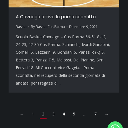
A Cavriago arriva la prima sconfitta
Basket
By
Basket Cus Parma
Dicembre 9, 2021
Scuola Basket Cavriago – Cus Parma 66-51 8-12;
24-23; 42-35 Cus Parma: Schianchi, Ivardi Ganapini,
Comelli 5, Lezzerini 9, Bondani 6, Parizzi R (K) 5,
Bettera 3, Parizzi F 5, Malossi, Dal Pian ne, Sirri,
Ferrari 18. All Cocconi. Vice Gaggia. Prima
sconfitta, nel recupero della seconda giornata di
andata, per i ragazzi di…
←
1
2
3
4
5
…
7
→