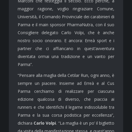
Marconi che festeggia il secolo. Ecco perché, a
maggior ragione, voglio ringraziare Comune,
Università, il Comando Provinciale dei carabinieri di
Parma e il main sponsor PharmaNutra, con il suo
Consigliere delegato Carlo Volpi, che è anche
nostro socio onorario. E ancora: Erreà sport e i
partner che ci affiancano in quest’avventura
diventata ormai una tradizione e un vanto per
Parma”.
“Pensare alla maglia della Cetilar Run, ogni anno, è
sempre un piacere. Insieme ad Erreà e al Cus
Parma cerchiamo di realizzare per ciascuna
edizione qualcosa di diverso, che piaccia ai
runners e che identifichi il legame indissolubile tra
Parma e la sua corsa podistica per eccellenza”,
dichiara
Carlo Volpi
. “La maglia è un po’ il biglietto
da visita della manifestazione stessa, e quest’anno