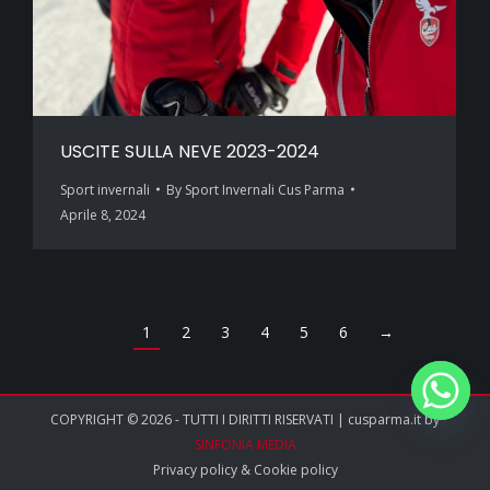
USCITE SULLA NEVE 2023-2024
Sport invernali
By
Sport Invernali Cus Parma
Aprile 8, 2024
1
2
3
4
5
6
→
COPYRIGHT © 2026 - TUTTI I DIRITTI RISERVATI | cusparma.it by
SINFONIA MEDIA
Privacy policy
&
Cookie policy