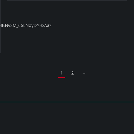
sVHBNy2M_66LNoyDYHxAa?
1
2
→
NIA MEDIA