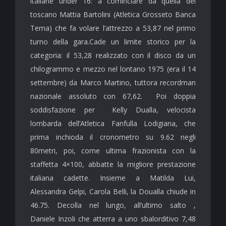
italiane under 16: a cominciare da quella del
toscano Mattia Bartolini (Atletica Grosseto Banca
Tema) che fa volare l’attrezzo a 53,87 nel primo
turno della gara.Cade un limite storico per la
categoria: il 53,28 realizzato con il disco da un
chilogrammo e mezzo nel lontano 1975 (era il 14
settembre) da Marco Martino, tuttora recordman
nazionale assoluto con 67,62. Poi doppia
soddisfazione per Kelly Dualla, velocista
lombarda dell’Atletica Fanfulla Lodigiana, che
prima inchioda il cronometro su 9.62 negli
80metri, poi, come ultima frazionista con la
staffetta 4×100, abbatte la migliore prestazione
italiana cadette. Insieme a Matilda Lui,
Alessandra Gelpi, Carola Belli, la Doualla chiude in
46.75. Decolla nel lungo, all’ultimo salto ,
Daniele Inzoli che atterra a uno sbalorditivo 7,48