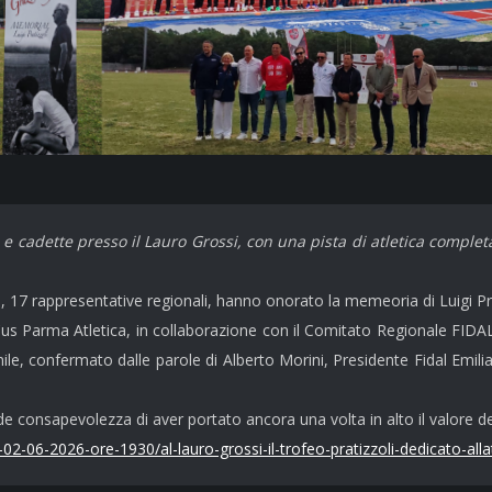
i e cadette presso il Lauro Grossi, con una pista di atletica complet
i, 17 rappresentative regionali, hanno onorato la memeoria di Luigi Prati
us Parma Atletica, in collaborazione con il Comitato Regionale FIDAL
anile, confermato dalle parole di Alberto Morini, Presidente Fidal Emi
e consapevolezza di aver portato ancora una volta in alto il valore de
2-06-2026-ore-1930/al-lauro-grossi-il-trofeo-pratizzoli-dedicato-allat