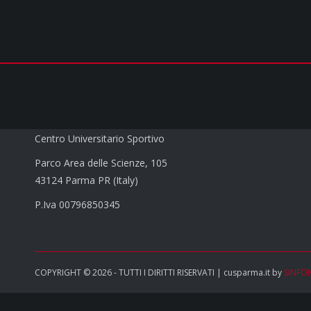
CUS PARMA a.s.d.
Centro Universitario Sportivo
Parco Area delle Scienze, 105
43124 Parma PR (Italy)
P.Iva 00796850345
COPYRIGHT © 2026 - TUTTI I DIRITTI RISERVATI | cusparma.it by
SINFO