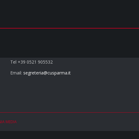
Contatti
Tel +39 0521 905532
Email:
segreteria@cusparma.it
NIA MEDIA