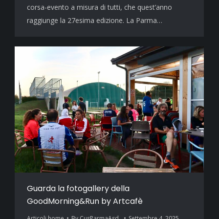
corsa-evento a misura di tutti, che quest’anno
raggiunge la 27esima edizione. La Parma…
Guarda la fotogallery della
GoodMorning&Run by Artcafè
Articoli home
By
CusParmaAsd_
Settembre 4, 2025