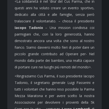
<La solidarietà è nel ‘dna’ del Cus Parma, che in
questi anni ha voluto creare un evento sportivo,
dedicato alla città e alle famiglie, senza però
tralasciare il volontariato. – chiosa il presidente
Iacopo Tadonio
– Una mission condivisa coi
parmigiani che, con la loro generosità, hanno
dimostrato ancora una volta che sono al nostro
fianco. Siamo davvero molto fieri di poter dare un
piccolo grande contributo ad Operare per- Nel
mondo dalla parte dei bambini, una realtà capace
di portare cure nei luoghi più remoti del mondo>.
<Ringraziamo Cus Parma, il suo presidente Iacopo
Tadonio, il segretario generale Luigi Passerini e
tutti i volontari che hanno reso possibile la Parma
Mezza Maratona e per avere scelto la nostra
Associazione per devolvere i proventi della 5k
Corri per la vita – aggiunge
Laura Lombardi
di