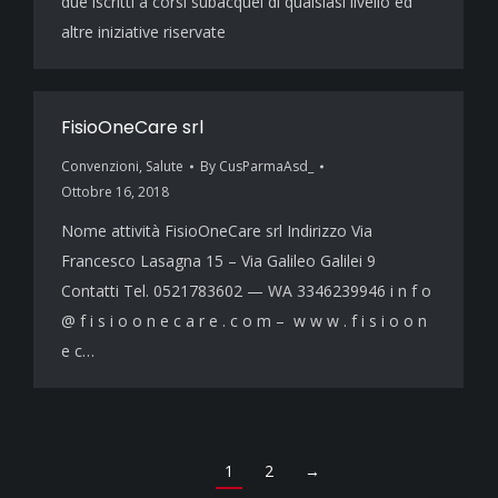
due iscritti a corsi subacquei di qualsiasi livello ed
altre iniziative riservate
FisioOneCare srl
Convenzioni
,
Salute
By
CusParmaAsd_
Ottobre 16, 2018
Nome attività FisioOneCare srl Indirizzo Via
Francesco Lasagna 15 – Via Galileo Galilei 9
Contatti Tel. 0521783602 — WA 3346239946 i n f o
@ f i s i o o n e c a r e . c o m – w w w . f i s i o o n
e c…
1
2
→