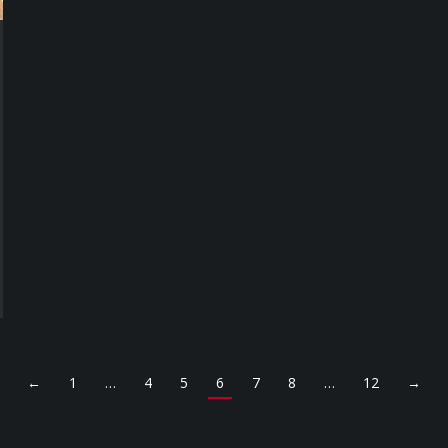
←
1
…
4
5
6
7
8
…
12
→