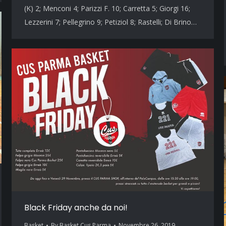
(K) 2; Menconi 4; Parizzi F. 10; Carretta 5; Giorgi 16;
Lezzerini 7; Pellegrino 9; Petiziol 8; Rastelli; Di Brino…
Black Friday anche da noi!
Basket
By
Basket Cus Parma
Novembre 26, 2019