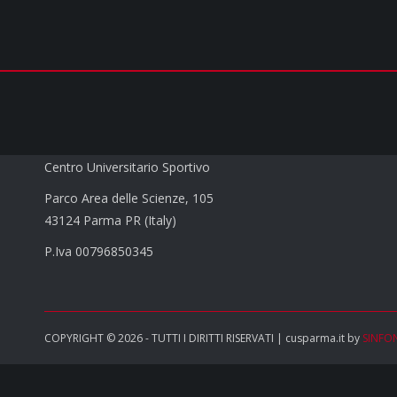
CUS PARMA a.s.d.
Centro Universitario Sportivo
Parco Area delle Scienze, 105
43124 Parma PR (Italy)
P.Iva 00796850345
COPYRIGHT © 2026 - TUTTI I DIRITTI RISERVATI | cusparma.it by
SINFO