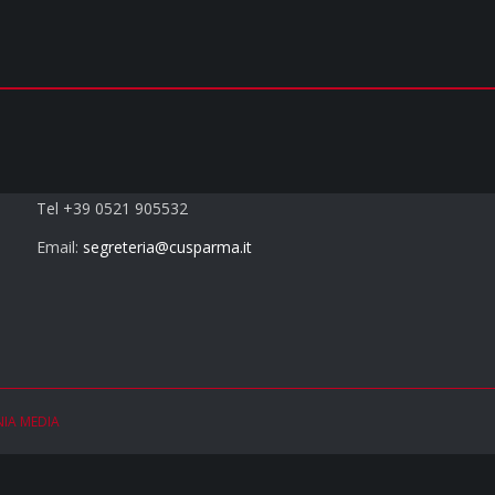
Contatti
Tel +39 0521 905532
Email:
segreteria@cusparma.it
NIA MEDIA