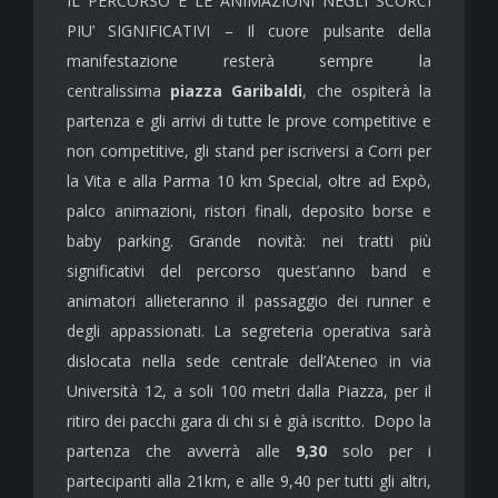
IL PERCORSO E LE ANIMAZIONI NEGLI SCORCI
PIU’ SIGNIFICATIVI – Il cuore pulsante della
manifestazione resterà sempre la
centralissima
piazza Garibaldi
, che ospiterà la
partenza e gli arrivi di tutte le prove competitive e
non competitive, gli stand per iscriversi a Corri per
la Vita e alla Parma 10 km Special, oltre ad Expò,
palco animazioni, ristori finali, deposito borse e
baby parking. Grande novità: nei tratti più
significativi del percorso quest’anno band e
animatori allieteranno il passaggio dei runner e
degli appassionati. La segreteria operativa sarà
dislocata nella sede centrale dell’Ateneo in via
Università 12, a soli 100 metri dalla Piazza, per il
ritiro dei pacchi gara di chi si è già iscritto. Dopo la
partenza che avverrà alle
9,30
solo per i
partecipanti alla 21km, e alle 9,40 per tutti gli altri,