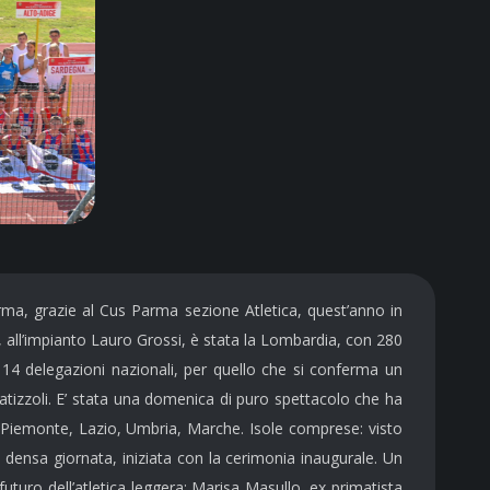
rma, grazie al Cus Parma sezione Atletica, quest’anno in
, all’impianto Lauro Grossi, è stata la Lombardia, con 280
n 14 delegazioni nazionali, per quello che si conferma un
ratizzoli. E’ stata una domenica di puro spettacolo che ha
to, Piemonte, Lazio, Umbria, Marche. Isole comprese: visto
densa giornata, iniziata con la cerimonia inaugurale. Un
 futuro dell’atletica leggera: Marisa Masullo, ex primatista