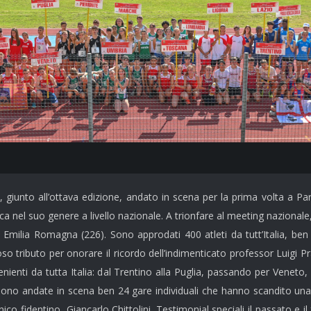
, giunto all’ottava edizione, andato in scena per la prima volta a Pa
ca nel suo genere a livello nazionale. A trionfare al meeting nazionale
d Emilia Romagna (226). Sono approdati 400 atleti da tutt’Italia, be
o tributo per onorare il ricordo dell’indimenticato professor Luigi P
venienti da tutta Italia: dal Trentino alla Puglia, passando per Vene
 sono andate in scena ben 24 gare individuali che hanno scandito una 
co fidentino, Giancarlo Chittolini. Testimonial speciali il passato e il