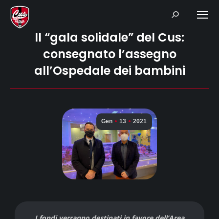
Search:
Il “gala solidale” del Cus:
consegnato l’assegno
all’Ospedale dei bambini
Gen
13
2021
I fondi verranno destinati in favore dell’Area