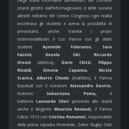
Negli stand informativi dell’Ateneo, del Comune
(stand gestito dall’Informagiovani) e delle società
allestiti nell’atrio del Centro Congressi ogni realtà
incontrava gli studenti e aveva la possibilità di
presentarsi, anche tramite i propri
testimonialillustri: il Cus Parma con gli atleti
studenti
Ayomide Folorunso
,
Sara
Fantini
,
Desola Oki
,
Riccardo
Orsoni
(atletica),
Dario Chitti
,
Filippo
Rinaldi
,
Simone Capanna
,
Nicola
Scarica
,
Alberto Chiodo
(triathlon), il Parma
Baseball con il ricevitore
Alessandro Deotto
,
l’esterno
Sebastiano Poma,
il
battitore
Leonardo Zileri
(presente allo stand
anche il dirigente
Maurizio Renaud
), il Parma
Calcio 1913 con
Cristina Romanini
, responsabile
della prima squadra femminile, Zebre Rugby Club