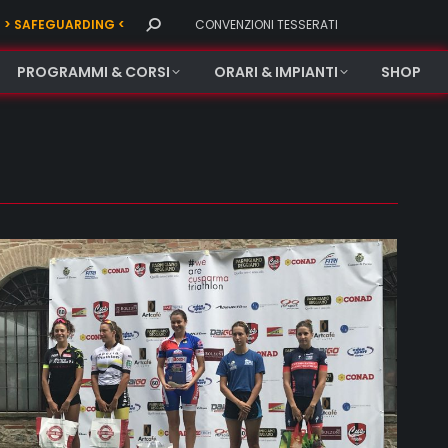
Search:
> SAFEGUARDING <
CONVENZIONI TESSERATI
PROGRAMMI & CORSI
ORARI & IMPIANTI
SHOP