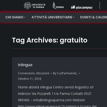
CHI SIAMO
ATTIVITÀ UNIVERSITARIE
EVENTI & CALE
Tag Archives:
gratuito
Inlingua
Convenzioni
,
Istruzione
By
CusParmaAsd_
Ottobre 11, 2018
Nome attività Inlingua Centro servizi linguistici srl
Indirizzo Via Pizzarelli 11/a Parma Contatti 0521
989406 – info@inlinguaparma.com Website
http://www.inlinguaparma.it/ Scontistica Sconto del