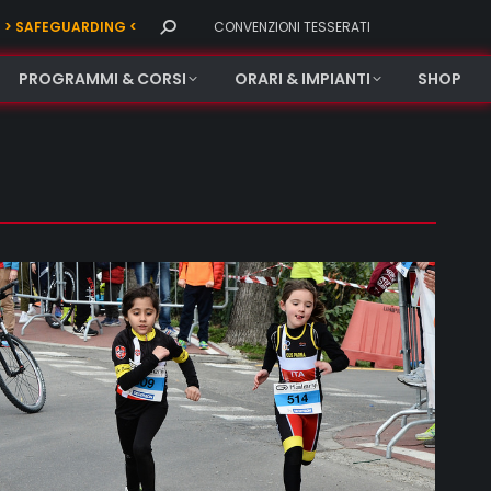
Search:
> SAFEGUARDING <
CONVENZIONI TESSERATI
PROGRAMMI & CORSI
ORARI & IMPIANTI
SHOP