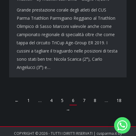
Grande prestazione corale degli atleti del CUS
Parma Triathlon Parmigiano Reggiano al Triathlon
Olimpico di Sasso Marconi valevole anche come
campionato regionale di specialità oltre che come
tappa del circuito TriCup Age-Group ER 2019. I
cussini a tagliare il traguardo nelle posizioni di testa
sono stati ben tre: Nicola Scarica (2°), Carlo
Angelucci (3°) e…
←
1
…
4
5
6
7
8
…
18
→
COPYRIGHT © 2026 - TUTTI I DIRITTI RISERVATI | cusparma.it by