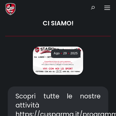
Search:
CI SIAMO!
Ago
29
2025
Scopri tutte le nostre
attività
https://cusparma.it/program