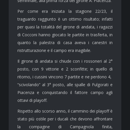
semifinale, alla prima forza del girone A: Piacenza.
Per come era iniziata la stagione 22/23, il
traguardo raggiunto è un ottimo risultato; infatti
per quasi la totalità del girone di andata, i ragazzi
di Cocconi hanno giocato le partite in trasferta, in
quanto la palestra di casa aveva i canestri in
ristrutturazione e il campo era inagibile.
Il girone di andata si chiude con i rossoneri al 2°
posto, con 9 vittorie e 2 sconfitte; in quello di
ritorno, i cussini vincono 7 partite e ne perdono 4,
“scivolando” al 3° posto, alle spalle di Fulgorati e
Piacenza e conquistando il fattore campo agli
ottavi di playoff.
Rispetto allo scorso anno, il cammino dei playoff è
stato più ostile per i ducali che devono affrontare
la compagine di Campagnola finita,