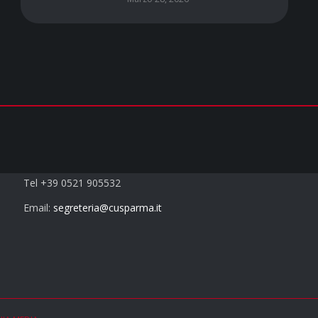
Contatti
Tel +39 0521 905532
Email:
segreteria@cusparma.it