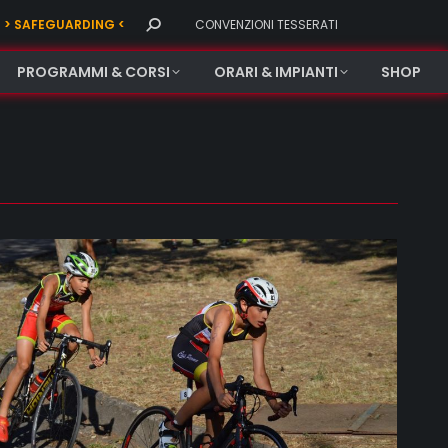
Search:
> SAFEGUARDING <
CONVENZIONI TESSERATI
PROGRAMMI & CORSI
ORARI & IMPIANTI
SHOP