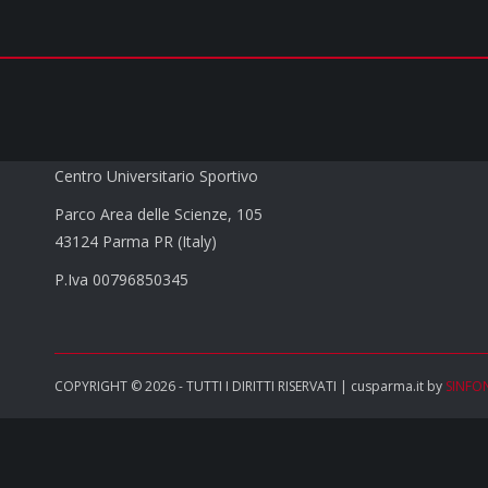
CUS PARMA a.s.d.
Centro Universitario Sportivo
Parco Area delle Scienze, 105
43124 Parma PR (Italy)
P.Iva 00796850345
COPYRIGHT © 2026 - TUTTI I DIRITTI RISERVATI | cusparma.it by
SINFO