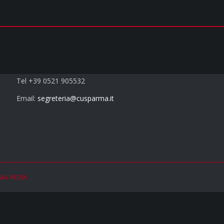
Contatti
Tel +39 0521 905532
Email:
segreteria@cusparma.it
NIA MEDIA