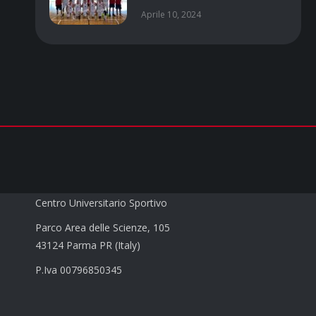
Aprile 10, 2024
CUS PARMA a.s.d.
Centro Universitario Sportivo
Parco Area delle Scienze, 105
43124 Parma PR (Italy)
P.Iva 00796850345