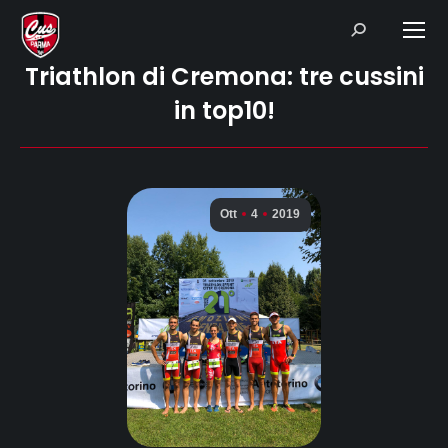
Search:
Triathlon di Cremona: tre cussini
in top10!
Ott
4
2019