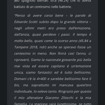
allo spagnolo Bernart Erta (46.24) che lo aveva
battuto di un centesimo nelle batterie.
“Penso di avere corso bene – le parole di
Edoardo Scotti subito dopo la grande vittoria –
negli ultimi metri ero preso dall’emozione,
dall’ansia, quasi perdevo i passi. Il tempo è
molto bello, quasi come lo scorso anno (45.84 a
Tampere 2018, ndr) anche se speravo fosse un
centesimo in meno. Non finirà così l’anno, ci
riproverò. Siamo la nazionale giovanile più bella
mai vista ed essere capitano è un’emozione
unica, siamo fantastici ed è tutto bellissimo.
Domani c’è la 4×400 e sarebbe bellissimo fare il
bis, ma soprattutto mi mancava quest’oro
individuale, lo volevo tanto. Ringrazio per questo
il mio allenatore Giacomo Zilocchi e la mia
famiglia. La stagione sarà lunghissima, se tutto