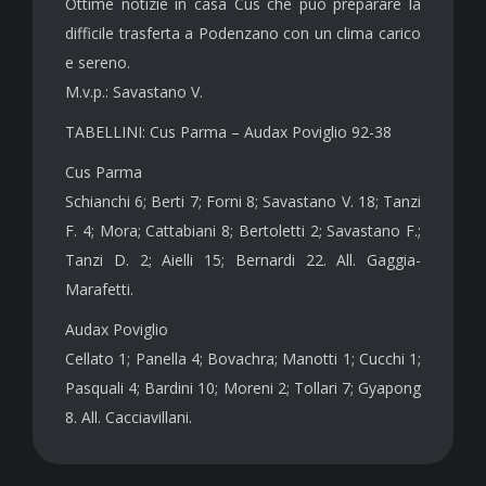
Ottime notizie in casa Cus che può preparare la
difficile trasferta a Podenzano con un clima carico
e sereno.
M.v.p.: Savastano V.
TABELLINI: Cus Parma – Audax Poviglio 92-38
Cus Parma
Schianchi 6; Berti 7; Forni 8; Savastano V. 18; Tanzi
F. 4; Mora; Cattabiani 8; Bertoletti 2; Savastano F.;
Tanzi D. 2; Aielli 15; Bernardi 22. All. Gaggia-
Marafetti.
Audax Poviglio
Cellato 1; Panella 4; Bovachra; Manotti 1; Cucchi 1;
Pasquali 4; Bardini 10; Moreni 2; Tollari 7; Gyapong
8. All. Cacciavillani.