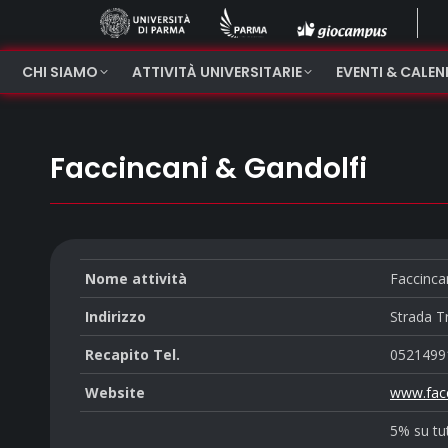
CHI SIAMO
ATTIVITÀ UNIVERSITARIE
EVENTI & CALE
Faccincani & Gandolfi
Nome attività
Faccinca
Indirizzo
Strada T
Recapito Tel.
0521499
Website
www.facc
5% su tut